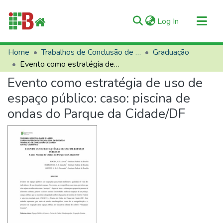
(current)
Log In
Communities & Collections
Home
Trabalhos de Conclusão de Curso (TCCs)
Graduação
Evento como estratégia de uso de espaço público: caso: piscina de ondas do Parque da Cidade/DF
All of RIIFB
Evento como estratégia de uso de
Manuals and Terms
espaço público: caso: piscina de
Statistics
ondas do Parque da Cidade/DF
About RIIFB
Help
Contacts