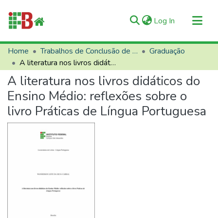
(current)
Log In
Communities & Collections
Home
Trabalhos de Conclusão de Curso (TCCs)
Graduação
A literatura nos livros didáticos do Ensino Médio: reflexões sobre o livro Práticas de Língua Portuguesa
All of RIIFB
A literatura nos livros didáticos do
Manuals and Terms
Ensino Médio: reflexões sobre o
Statistics
livro Práticas de Língua Portuguesa
About RIIFB
Help
Contacts