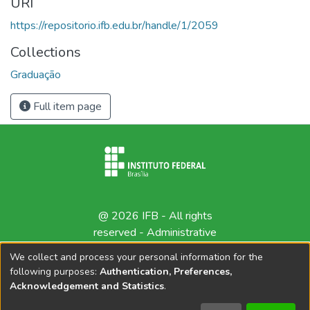
URI
https://repositorio.ifb.edu.br/handle/1/2059
Collections
Graduação
Full item page
@ 2026 IFB - All rights
reserved -
Administrative
contact
We collect and process your personal information for the
following purposes:
Authentication, Preferences,
Acknowledgement and Statistics
.