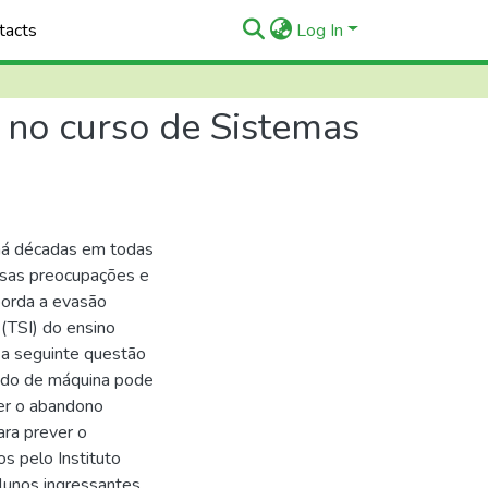
tacts
Log In
o no curso de Sistemas
há décadas em todas
ersas preocupações e
borda a evasão
 (TSI) do ensino
o a seguinte questão
zado de máquina pode
ver o abandono
ara prever o
s pelo Instituto
alunos ingressantes,