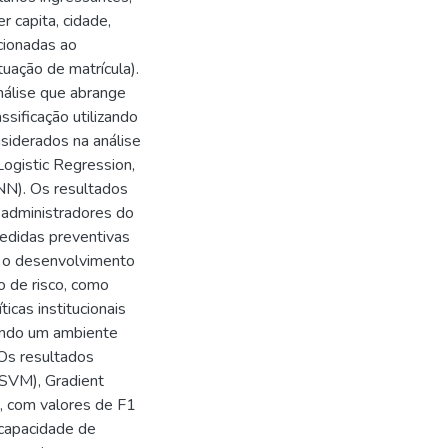
r capita, cidade,
acionadas ao
uação de matrícula).
nálise que abrange
ssificação utilizando
siderados na análise
ogistic Regression,
NN). Os resultados
 administradores do
medidas preventivas
a o desenvolvimento
o de risco, como
icas institucionais
vendo um ambiente
 Os resultados
SVM), Gradient
 com valores de F1
 capacidade de