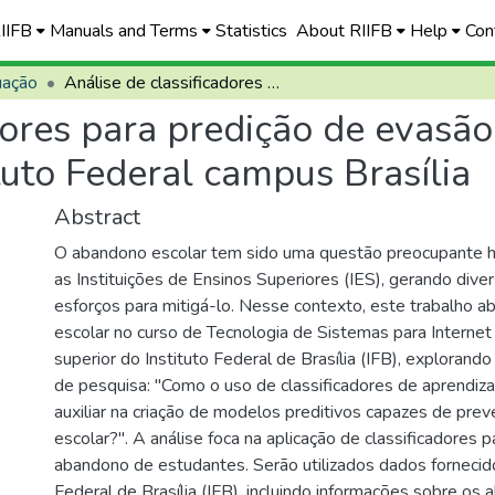
RIIFB
Manuals and Terms
Statistics
About RIIFB
Help
Con
uação
Análise de classificadores para predição de evasão no curso de Sistemas para Internet do Instituto Federal campus Brasília
dores para predição de evasã
ituto Federal campus Brasília
Abstract
O abandono escolar tem sido uma questão preocupante 
as Instituições de Ensinos Superiores (IES), gerando div
esforços para mitigá-lo. Nesse contexto, este trabalho a
escolar no curso de Tecnologia de Sistemas para Internet
superior do Instituto Federal de Brasília (IFB), explorand
de pesquisa: "Como o uso de classificadores de aprendi
auxiliar na criação de modelos preditivos capazes de pre
escolar?". A análise foca na aplicação de classificadores p
abandono de estudantes. Serão utilizados dados fornecido
Federal de Brasília (IFB), incluindo informações sobre os 