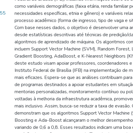
como variáveis demográficas (faixa etária, renda familiar pe
.55
necessidades específicas, etnia e gênero) e variáveis rel
processo acadêmico (forma de ingresso, tipo de vaga e sit
Com base nesses dados, o objetivo é desenvolver uma a
desde estatísticas descritivas até técnicas de predição/cla
algoritmos de aprendizado de máquina. Os algoritmos con
incluem Support Vector Machine (SVM), Random Forest, L
Gradient Boosting, AdaBoost, e K-Nearest Neighbors (K
deste estudo visam apoiar professores, coordenadores e
Instituto Federal de Brasília (IFB) na implementação de 
mais eficazes. Espera-se que as análises contribuam par
de programas destinados a apoiar estudantes em situaçã
mentorias personalizadas, monitoramento contínuo ou polít
voltadas à melhoria da infraestrutura acadêmica, promo
mais inclusivo. Assim, busca-se reduzir a taxa de evasão.
demonstram que os algoritmos Support Vector Machine (
Boosting e Ada-Boost alcançaram o melhor desempenho,
variando de 0,6 a 0,8. Esses resultados indicam uma boa