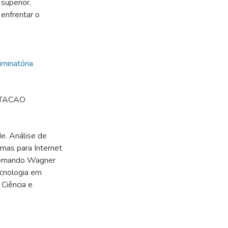
superior,
 enfrentar o
iminatória
UTACAO
de. Análise de
emas para Internet
 Fernando Wagner
ecnologia em
 Ciência e