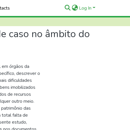
tacts
Log In
de caso no âmbito do
l em órgãos da
ecífico, descrever o
pais dificuldades
 bens imobilizados
dos de recursos
lquer outro meio.
 patrimônio das
total falta de
sente estudo,
dos nos documentos