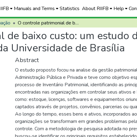
RIIFB
Manuals and Terms
Statistics
About RIIFB
Help
Con
uação
O controle patrimonial de baixo custo: um estudo de caso no âmbito do laboratório de redes da Universidade de Brasília
al de baixo custo: um estudo 
da Universidade de Brasília
Abstract
O estudo proposto focou na analise da gestão patrimonia
Administração Pública e Privada e teve como objetivo esp
processo de Inventário Patrimonial, identificando as princi
encontradas nas organizações em controlar seus ativos e
como: estoque, licenças, softwares e equipamentos oriun
captados através de projetos, convênios, parcerias ou qua
Ao longo do tempo, esses bens e ativos, incorporados ao
organizações se transformam em grandes problemas pela 
controle. Com a metodologia de pesquisa adotada no pre
buscou-se identificar os principais requisitos estabeleci