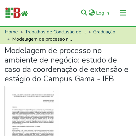
(current)
Log In
Communities & Collections
Home
Trabalhos de Conclusão de Curso (TCCs)
Graduação
Modelagem de processo no ambiente de negócio: estudo de caso da coordenação de extensão e estágio do Campus Gama - IFB
All of RIIFB
Modelagem de processo no
Manuals and Terms
ambiente de negócio: estudo de
Statistics
caso da coordenação de extensão e
About RIIFB
estágio do Campus Gama - IFB
Help
Contacts