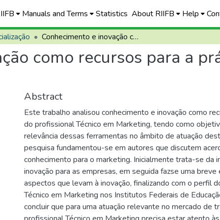
RIIFB
Manuals and Terms
Statistics
About RIIFB
Help
Con
ialização
Conhecimento e inovação como recursos para a prática do profissional técnico em marketing
ção como recursos para a prát
Abstract
Este trabalho analisou conhecimento e inovação como recu
do profissional Técnico em Marketing, tendo como objetiv
relevância dessas ferramentas no âmbito de atuação deste
pesquisa fundamentou-se em autores que discutem acerc
conhecimento para o marketing. Inicialmente trata-se da 
inovação para as empresas, em seguida fazse uma breve 
aspectos que levam à inovação, finalizando com o perfil do
Técnico em Marketing nos Institutos Federais de Educaçã
concluir que para uma atuação relevante no mercado de t
profissional Técnico em Marketing precisa estar atento 