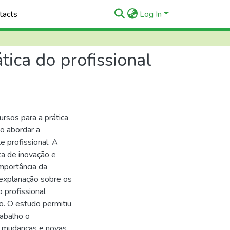
tacts
Log In
ica do profissional
rsos para a prática
o abordar a
 profissional. A
a de inovação e
importância da
explanação sobre os
 profissional
o. O estudo permitiu
rabalho o
às mudanças e novas