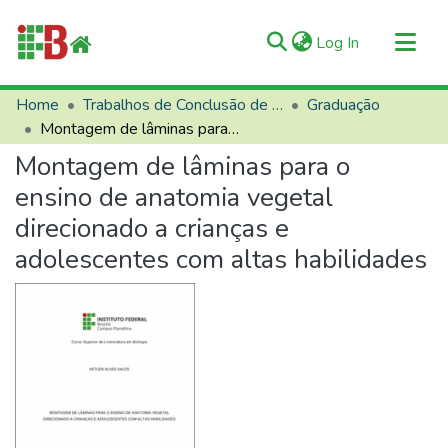
(current)
Log In
Communities & Collections
Home
Trabalhos de Conclusão de Curso (TCCs)
Graduação
Montagem de lâminas para o ensino de anatomia vegetal direcionado a crianças e adolescentes com altas habilidades
All of RIIFB
Montagem de lâminas para o
Manuals and Terms
ensino de anatomia vegetal
Statistics
direcionado a crianças e
About RIIFB
adolescentes com altas habilidades
Help
Contacts