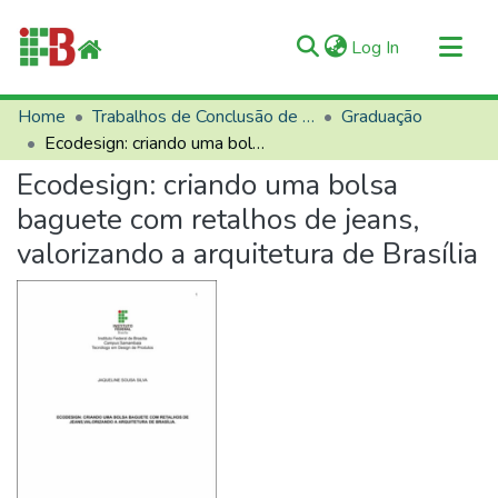
(current)
Log In
Communities & Collections
Home
Trabalhos de Conclusão de Curso (TCCs)
Graduação
Ecodesign: criando uma bolsa baguete com retalhos de jeans, valorizando a arquitetura de Brasília
All of RIIFB
Ecodesign: criando uma bolsa
Manuals and Terms
baguete com retalhos de jeans,
Statistics
valorizando a arquitetura de Brasília
About RIIFB
Help
Contacts