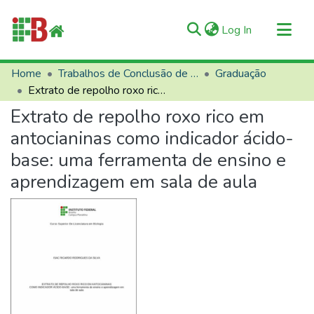
(current)
Log In
Communities & Collections
Home
Trabalhos de Conclusão de Curso (TCCs)
Graduação
Extrato de repolho roxo rico em antocianinas como indicador ácido-base: uma ferramenta de ensino e aprendizagem em sala de aula
All of RIIFB
Extrato de repolho roxo rico em
Manuals and Terms
antocianinas como indicador ácido-
Statistics
base: uma ferramenta de ensino e
About RIIFB
aprendizagem em sala de aula
Help
Contacts