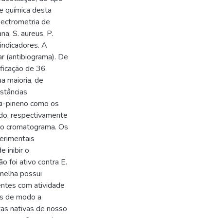
e química desta
pectrometria de
a, S. aureus, P.
indicadores. A
ar (antibiograma). De
ificação de 36
a maioria, de
stâncias
 α-pineno como os
ndo, respectivamente
no cromatograma. Os
perimentais
 inibir o
o foi ativo contra E.
rmelha possui
entes com atividade
os de modo a
tas nativas de nosso