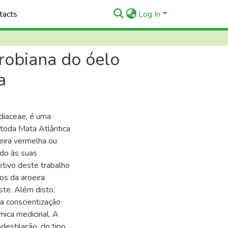
tacts
Log In
crobiana do óelo
a
rdiaceae, é uma
 toda Mata Atlântica
eira vermelha ou
ado às suas
etivo deste trabalho
tos da aroeira
ste. Além disto,
a conscientização
mica medicinal. A
destilação, do tipo