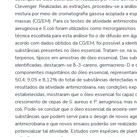
Clevenger. Realizadas as extrações, procedeu-se a anális
mistura por meio de cromatografia gasosa acoplada a es
massas (CG/EM). Para os testes de atividade antimicrobian
aeruginosa e E.coli foram utilizados como microrganismos 
técnica escolhida para esta análise foi o de difusão em ág
acordo com dados obtidos da CG/EM, foi possível a ident
substâncias presentes no óleo essencial. Tratam-se, na su
terpenos, típicos em amostras de óleo essencial. Das sub
identificadas, destacam-se δ-3-careno, germacreno-D e
componentes majoritários do óleo essencial, representa
50,4; 9,05 e 8,12% do total de substâncias detectadas 
resultados da atividade antimicrobiana, nas condições ex
estabelecidas, mostraram que o óleo essencial foi capaz de
crescimento de cepas de S. aureus e P. aeruginosa, mas nã
coli. Pode-se concluir que o óleo essencial da aroeira-ve
substâncias que podem servir para o design de novos ag
antimicrobiana e que novos ensaios poderão ser realizad
potencializar tal atividade. Estudos com espécies de plan