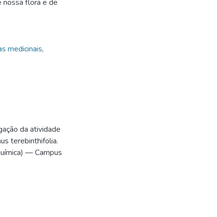
 nossa flora e de
as medicinais
,
gação da atividade
s terebinthifolia.
 Química) — Campus