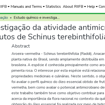
RIIFB
Manuals and Terms
Statistics
About RIIFB
Help
Con
uação
Estudo químico e investigação da atividade antimicrobiana do óelo essencial obtido de frutos de Schinus terebinthifolia
stigação da atividade antimi
utos de Schinus terebinthifoli
Abstract
Aroeira-vermelha - Schinus terebinthifolia (Raddi), Anaca
planta nativa do Brasil, sendo amplamente distribuída em
brasileira. A espécie é conhecida principalmente como aro
pimenta rosa. O interesse por esta espécie está relacion
propriedades medicinais e culinárias. Neste sentido, o obj
foi avaliar o perfil químico do óleo essencial obtido de fru
vermelha, bem como avaliar o potencial antimicrobiano de
este trabalho também teve como objetivo contribuir para 
acerca da importância da flora nacional no contexto da quí
obtenção do óleo essencial foi realizada por meio de hidro