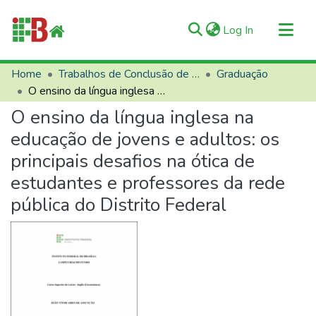
(current)
Log In
Communities & Collections
Home
Trabalhos de Conclusão de Curso (TCCs)
Graduação
O ensino da língua inglesa na educação de jovens e adultos: os principais desafios na ótica de estudantes e professores da rede pública do Distrito Federal
All of RIIFB
O ensino da língua inglesa na
Manuals and Terms
educação de jovens e adultos: os
Statistics
principais desafios na ótica de
About RIIFB
estudantes e professores da rede
Help
pública do Distrito Federal
Contacts