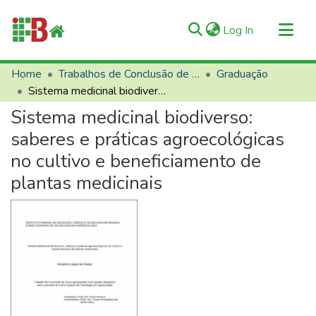
(current)
Log In
Communities & Collections
Home
Trabalhos de Conclusão de Curso (TCCs)
Graduação
Sistema medicinal biodiverso: saberes e práticas agroecológicas no cultivo e beneficiamento de plantas medicinais
All of RIIFB
Sistema medicinal biodiverso:
Manuals and Terms
saberes e práticas agroecológicas
Statistics
no cultivo e beneficiamento de
About RIIFB
plantas medicinais
Help
Contacts