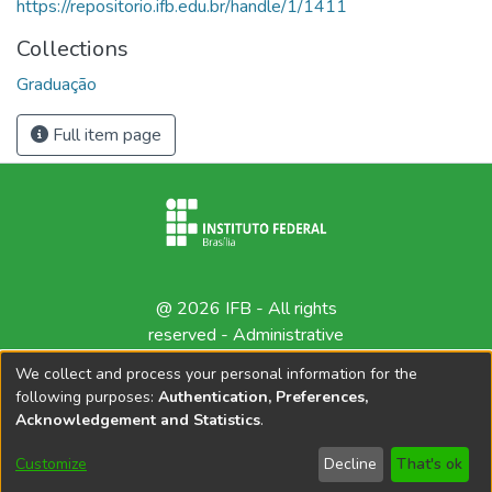
https://repositorio.ifb.edu.br/handle/1/1411
Collections
Graduação
Full item page
@ 2026 IFB - All rights
reserved -
Administrative
contact
We collect and process your personal information for the
following purposes:
Authentication, Preferences,
Acknowledgement and Statistics
.
Customize
Decline
That's ok