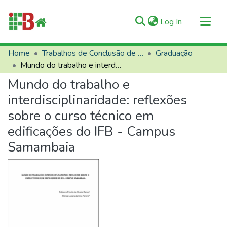
(current)
Log In
Communities & Collections
Home
Trabalhos de Conclusão de Curso (TCCs)
Graduação
Mundo do trabalho e interdisciplinaridade: reflexões sobre o curso técnico em edificações do IFB - Campus Samambaia
All of RIIFB
Mundo do trabalho e
Manuals and Terms
interdisciplinaridade: reflexões
Statistics
sobre o curso técnico em
About RIIFB
edificações do IFB - Campus
Help
Samambaia
Contacts