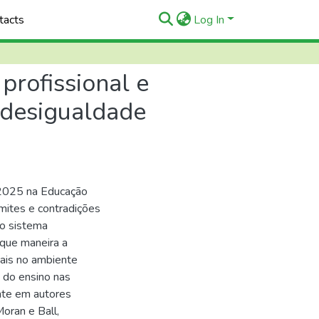
tacts
Log In
profissional e
e desigualdade
/2025 na Educação
imites e contradições
no sistema
 que maneira a
oais no ambiente
 do ensino nas
nte em autores
Moran e Ball,