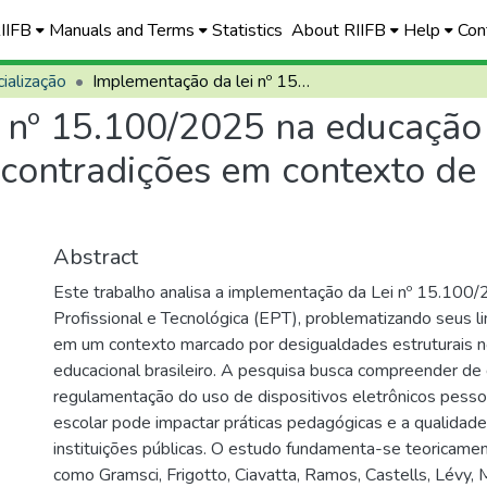
RIIFB
Manuals and Terms
Statistics
About RIIFB
Help
Con
ialização
Implementação da lei nº 15.100/2025 na educação profissional e tecnológica: limites e contradições em contexto de desigualdade estrutural
 nº 15.100/2025 na educação 
e contradições em contexto d
Abstract
Este trabalho analisa a implementação da Lei nº 15.100
Profissional e Tecnológica (EPT), problematizando seus l
em um contexto marcado por desigualdades estruturais 
educacional brasileiro. A pesquisa busca compreender de
regulamentação do uso de dispositivos eletrônicos pess
escolar pode impactar práticas pedagógicas e a qualidade
instituições públicas. O estudo fundamenta-se teoricame
como Gramsci, Frigotto, Ciavatta, Ramos, Castells, Lévy, 