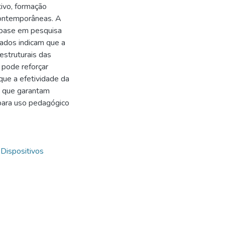
tivo, formação
 contemporâneas. A
 base em pesquisa
tados indicam que a
estruturais das
 pode reforçar
 que a efetividade da
s que garantam
 para uso pedagógico
,
Dispositivos