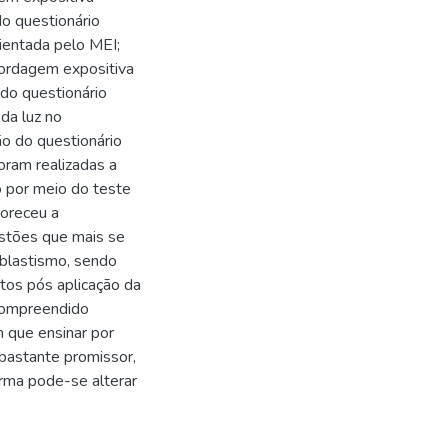
do questionário
rientada pelo MEI;
abordagem expositiva
 do questionário
 da luz no
ão do questionário
foram realizadas a
o por meio do teste
oreceu a
stões que mais se
blastismo, sendo
rtos pós aplicação da
compreendido
m que ensinar por
 bastante promissor,
orma pode-se alterar