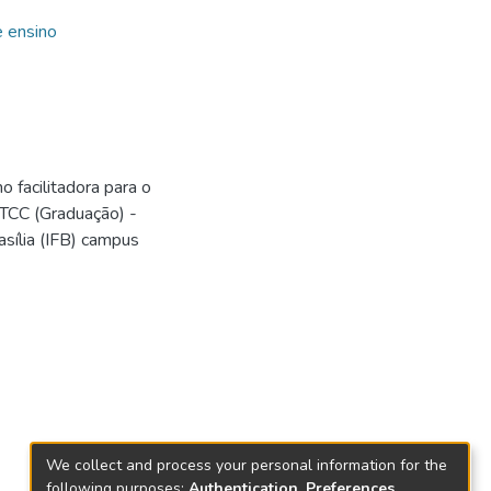
e ensino
o facilitadora para o
TCC (Graduação) -
asília (IFB) campus
We collect and process your personal information for the
following purposes:
Authentication, Preferences,