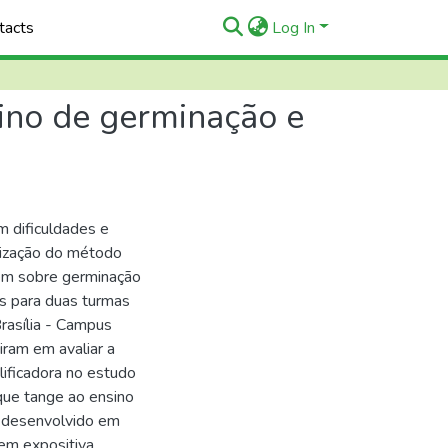
tacts
Log In
sino de germinação e
m dificuldades e
ilização do método
gem sobre germinação
s para duas turmas
Brasília - Campus
iram em avaliar a
lificadora no estudo
 que tange ao ensino
i desenvolvido em
gem expositiva