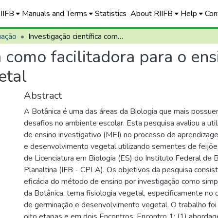
RIIFB
Manuals and Terms
Statistics
About RIIFB
Help
Con
uação
Investigação científica como facilitadora para o ensino de germinação e desenvolvimento vegetal
ca como facilitadora para o en
etal
Abstract
A Botânica é uma das áreas da Biologia que mais possue
desafios no ambiente escolar. Esta pesquisa avaliou a ut
de ensino investigativo (MEI) no processo de aprendiza
e desenvolvimento vegetal utilizando sementes de feijõe
de Licenciatura em Biologia (ES) do Instituto Federal de 
Planaltina (IFB - CPLA). Os objetivos da pesquisa consist
eficácia do método de ensino por investigação como simp
da Botânica, tema fisiologia vegetal, especificamente no
de germinação e desenvolvimento vegetal. O trabalho fo
oito etapas e em dois Encontros: Encontro 1: (1) aborda