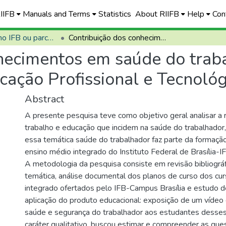
RIIFB
Manuals and Terms
Statistics
About RIIFB
Help
Con
Defendidas no IFB ou parceiros
Contribuição dos conhecimentos em saúde do trabalhador na formação de estudantes da Educação Profissional e Tecnológica
hecimentos em saúde do trab
cação Profissional e Tecnológ
Abstract
A presente pesquisa teve como objetivo geral analisar a 
trabalho e educação que incidem na saúde do trabalhador, 
essa temática saúde do trabalhador faz parte da formaç
ensino médio integrado do Instituto Federal de Brasília-I
A metodologia da pesquisa consiste em revisão bibliográf
temática, análise documental dos planos de curso dos cu
integrado ofertados pelo IFB-Campus Brasília e estudo d
aplicação do produto educacional: exposição de um vídeo 
saúde e segurança do trabalhador aos estudantes desse
caráter qualitativo, buscou estimar e compreender as q