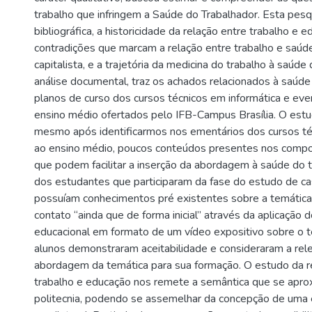
trabalho que infringem a Saúde do Trabalhador. Esta pesqu
bibliográfica, a historicidade da relação entre trabalho e e
contradições que marcam a relação entre trabalho e saúd
capitalista, e a trajetória da medicina do trabalho à saúde
análise documental, traz os achados relacionados à saúde
planos de curso dos cursos técnicos em informática e eve
ensino médio ofertados pelo IFB-Campus Brasília. O est
mesmo após identificarmos nos ementários dos cursos té
ao ensino médio, poucos conteúdos presentes nos compon
que podem facilitar a inserção da abordagem à saúde do t
dos estudantes que participaram da fase do estudo de ca
possuíam conhecimentos pré existentes sobre a temática
contato “ainda que de forma inicial” através da aplicação 
educacional em formato de um vídeo expositivo sobre o t
alunos demonstraram aceitabilidade e consideraram a rel
abordagem da temática para sua formação. O estudo da r
trabalho e educação nos remete a semântica que se aprox
politecnia, podendo se assemelhar da concepção de uma 