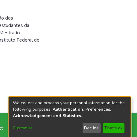
ão dos
estudantes da
(Mestrado
nstituto Federal de
We collect and process your personal information for the
following purposes:
Authentication, Preferences,
Acknowledgement and Statistics
.
ct
Customize
Decline
That's ok