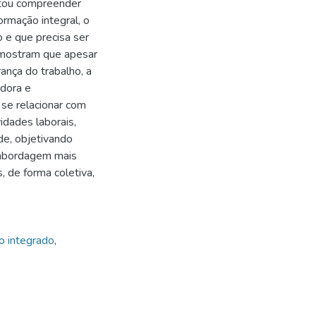
litou compreender
rmação integral, o
 e que precisa ser
s mostram que apesar
nça do trabalho, a
dora e
se relacionar com
idades laborais,
ade, objetivando
a abordagem mais
 de forma coletiva,
o integrado
,