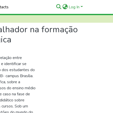
tacts
Log In
alhador na formação
ica
relação entre
e identificar se
ão dos estudantes do
FB- campus Brasília.
ica, sobre a
rsos do ensino médio
e caso na fase de
didático sobre
s cursos. Sob um
uestões do mundo do