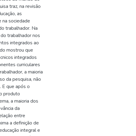
isa traz, na revisão
ducação, as
e na sociedade
 do trabalhador. Na
 do trabalhador nos
ntos integrados ao
udo mostrou que
cnicos integrados
entes curriculares
rabalhador, a maioria
so da pesquisa, não
. E que após o
do produto
ema, a maioria dos
evância da
elação entre
ima a definição de
educação integral e