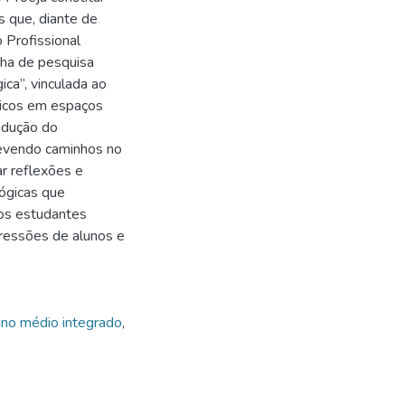
s que, diante de
 Profissional
inha de pesquisa
ca”, vinculada ao
ticos em espaços
odução do
evendo caminhos no
r reflexões e
gógicas que
dos estudantes
pressões de alunos e
ino médio integrado
,