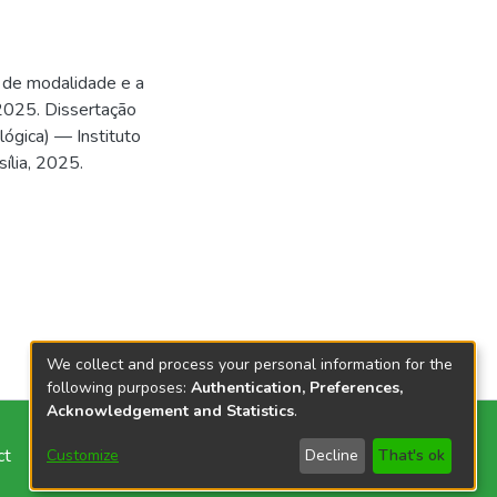
de modalidade e a
 2025. Dissertação
ógica) — Instituto
sília, 2025.
We collect and process your personal information for the
following purposes:
Authentication, Preferences,
Acknowledgement and Statistics
.
ct
Customize
Decline
That's ok