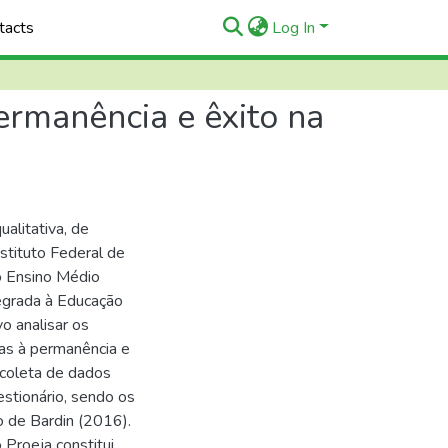
tacts
Log In
rmanência e êxito na
alitativa, de
nstituto Federal de
o Ensino Médio
egrada à Educação
o analisar os
as à permanência e
 coleta de dados
estionário, sendo os
o de Bardin (2016).
Proeja constitui