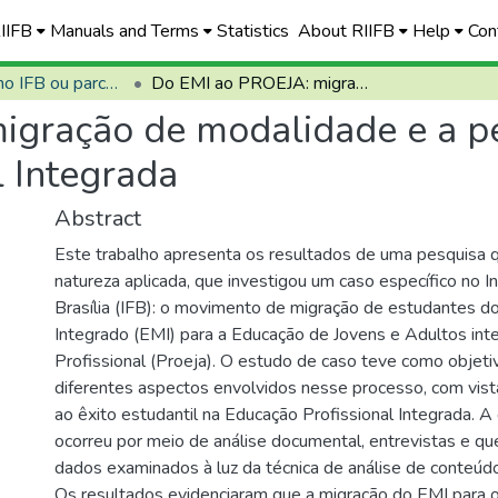
RIIFB
Manuals and Terms
Statistics
About RIIFB
Help
Con
Defendidas no IFB ou parceiros
Do EMI ao PROEJA: migração de modalidade e a permanência e êxito na Educação Profissional Integrada
gração de modalidade e a pe
l Integrada
Abstract
Este trabalho apresenta os resultados de uma pesquisa qu
natureza aplicada, que investigou um caso específico no I
Brasília (IFB): o movimento de migração de estudantes d
Integrado (EMI) para a Educação de Jovens e Adultos int
Profissional (Proeja). O estudo de caso teve como objetiv
diferentes aspectos envolvidos nesse processo, com vist
ao êxito estudantil na Educação Profissional Integrada. A
ocorreu por meio de análise documental, entrevistas e qu
dados examinados à luz da técnica de análise de conteúd
Os resultados evidenciaram que a migração do EMI para o 