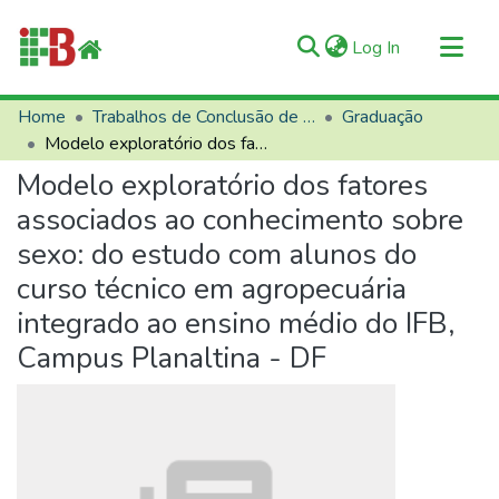
(current)
Log In
Communities & Collections
Home
Trabalhos de Conclusão de Curso (TCCs)
Graduação
Modelo exploratório dos fatores associados ao conhecimento sobre sexo: do estudo com alunos do curso técnico em agropecuária integrado ao ensino médio do IFB, Campus Planaltina - DF
All of RIIFB
Modelo exploratório dos fatores
Manuals and Terms
associados ao conhecimento sobre
Statistics
sexo: do estudo com alunos do
About RIIFB
curso técnico em agropecuária
Help
integrado ao ensino médio do IFB,
Contacts
Campus Planaltina - DF