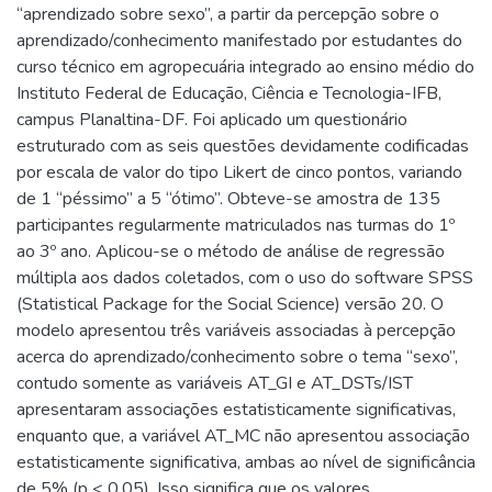
“aprendizado sobre sexo”, a partir da percepção sobre o
aprendizado/conhecimento manifestado por estudantes do
curso técnico em agropecuária integrado ao ensino médio do
Instituto Federal de Educação, Ciência e Tecnologia-IFB,
campus Planaltina-DF. Foi aplicado um questionário
estruturado com as seis questões devidamente codificadas
por escala de valor do tipo Likert de cinco pontos, variando
de 1 “péssimo” a 5 “ótimo”. Obteve-se amostra de 135
participantes regularmente matriculados nas turmas do 1º
ao 3º ano. Aplicou-se o método de análise de regressão
múltipla aos dados coletados, com o uso do software SPSS
(Statistical Package for the Social Science) versão 20. O
modelo apresentou três variáveis associadas à percepção
acerca do aprendizado/conhecimento sobre o tema “sexo”,
contudo somente as variáveis AT_GI e AT_DSTs/IST
apresentaram associações estatisticamente significativas,
enquanto que, a variável AT_MC não apresentou associação
estatisticamente significativa, ambas ao nível de significância
de 5% (p < 0,05). Isso significa que os valores