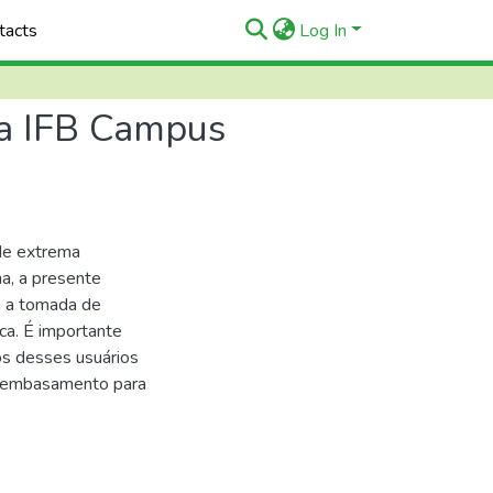
tacts
Log In
ca IFB Campus
 de extrema
a, a presente
a a tomada de
ca. É importante
os desses usuários
e embasamento para