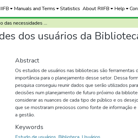
RIIFB
Manuals and Terms
Statistics
About RIIFB
Help
Con
Estudo das necessidades dos usuários da Biblioteca IFB Campus Planaltina
des dos usuários da Bibliote
Abstract
Os estudos de usuários nas bibliotecas são ferramentas
importância para o planejamento desse setor. Dessa form
pesquisa conseguiu reunir dados que serão utilizados par
decisões num planejamento de futuro próximo da bibliote
considerar as nuances de cada tipo de público e os desej
que se mostraram preciosos como fonte de informação 
a gestão.
Keywords
Estudo de usuários
,
Biblioteca
,
Usuários