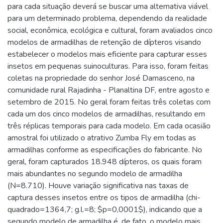
para cada situação deverá se buscar uma alternativa viável
para um determinado problema, dependendo da realidade
social, econômica, ecológica e cultural, foram avaliados cinco
modelos de armadilhas de retenção de dípteros visando
estabelecer o modelos mais eficiente para capturar esses
insetos em pequenas suinoculturas. Para isso, foram feitas
coletas na propriedade do senhor José Damasceno, na
comunidade rural Rajadinha - Planaltina DF, entre agosto e
setembro de 2015. No geral foram feitas três coletas com
cada um dos cinco modelos de armadilhas, resultando em
três réplicas temporais para cada modelo. Em cada ocasião
amostral foi utilizado o atrativo Zumba Fly em todas as
armadilhas conforme as especificações do fabricante. No
geral, foram capturados 18.948 dípteros, os quais foram
mais abundantes no segundo modelo de armadilha
(N=8.710). Houve variação significativa nas taxas de
captura desses insetos entre os tipos de armadilha (chi-
quadrado=1364,7; g.l.=8; $p=0,0001$), indicando que a
segundo modelo de armadilha é, de fato, o modelo mais