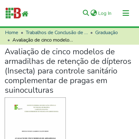
(current)
Log In
Communities & Collections
Home
Trabalhos de Conclusão de Curso (TCCs)
Graduação
Avaliação de cinco modelos de armadilhas de retenção de dípteros (Insecta) para controle sanitário complementar de pragas em suinoculturas
All of RIIFB
Avaliação de cinco modelos de
Manuals and Terms
armadilhas de retenção de dípteros
Statistics
(Insecta) para controle sanitário
About RIIFB
complementar de pragas em
Help
suinoculturas
Contacts