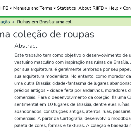
RIIFB
Manuals and Terms
Statistics
About RIIFB
Help
Con
uação
Ruínas em Brasília: uma coleção de roupas
uma coleção de roupas
Abstract
Este trabalho tem como objetivo o desenvolvimento de 
vestuário masculino com inspiração nas ruínas de Brasília.
por sua arquitetura, é geralmente lembrada por seu papel 
sua arquitetura modernista. No entanto, como morador da
uma outra Brasília: cidade-fantasma de lugares abandonad
prédios antigos - cidade feita por andarilhos, moradores 
comerciais. Para o desenvolvimento da coleção, fiz uma C
sentimental em 10 lugares de Brasília, dentre eles ruínas,
abandonados, construções antigas, aterros, ruas, passare
comerciais. A partir da Cartografia, desenvolvi o moodboa
paleta de cores, formas e texturas. A coleção é baseada 