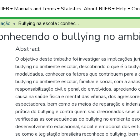
RIIFB
Manuals and Terms
Statistics
About RIIFB
Help
Con
uação
Bullying na escola : conhecendo o bullying no ambiente escolar
conhecendo o bullying no amb
Abstract
O objetivo deste trabalho foi investigar as implicações jur
bullying no ambiente escolar, descobrindo o que é o bully
modalidades, conhecer os fatores que contribuem para a 
bullying no ambiente escolar, familiar e social, com a anál
responsabilização civil e penal do envolvidos, apreciando
causa na saúde física e mental das vítimas, dos agressore
espectadores, bem como os meios de reparação e indeniz
prática do bullying e contra quem são direcionados seus
verificadas as consequências do bullying no ambiente esco
desenvolvimento educacional, social e emocional dos est
se como a legislação brasileira reconhece o bullying, bem