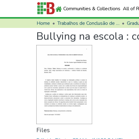
Communities & Collections
All of 
Home
Trabalhos de Conclusão de Curso (TCCs)
Grad
Bullying na escola : 
Files