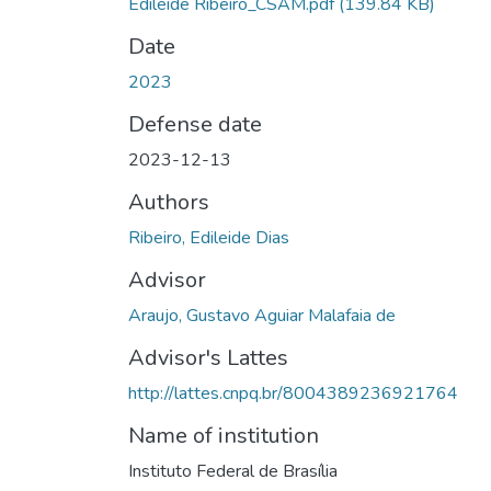
Edileide Ribeiro_CSAM.pdf
(139.84 KB)
Date
2023
Defense date
2023-12-13
Authors
Ribeiro, Edileide Dias
Advisor
Araujo, Gustavo Aguiar Malafaia de
Advisor's Lattes
http://lattes.cnpq.br/8004389236921764
Name of institution
Instituto Federal de Brasília