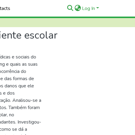
tacts
Log In
iente escolar
ídicas e sociais do
ing e quais as suas
ocorrência do
ise das formas de
 os danos que ele
s e dos
ação. Analisou-se a
 atos. Também foram
lar, no
udantes. Investigou-
 como se dá a