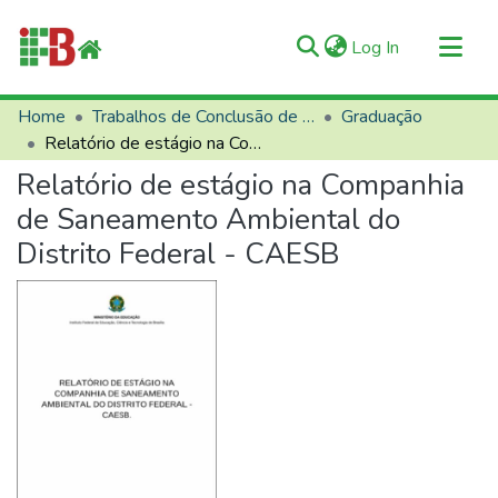
(current)
Log In
Communities & Collections
Home
Trabalhos de Conclusão de Curso (TCCs)
Graduação
Relatório de estágio na Companhia de Saneamento Ambiental do Distrito Federal - CAESB
All of RIIFB
Relatório de estágio na Companhia
Manuals and Terms
de Saneamento Ambiental do
Statistics
Distrito Federal - CAESB
About RIIFB
Help
Contacts