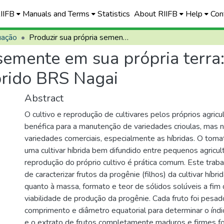
RIIFB
Manuals and Terms
Statistics
About RIIFB
Help
Con
uação
Produzir sua própria semente em sua própria terra: qualidade de fruto da progênie F2 do híbrido BRS Nagai
semente em sua própria terra:
brido BRS Nagai
Abstract
O cultivo e reprodução de cultivares pelos próprios agricu
benéfica para a manutenção de variedades crioulas, mas 
variedades comerciais, especialmente as híbridas. O to
uma cultivar híbrida bem difundido entre pequenos agricul
reprodução do próprio cultivo é prática comum. Este traba
de caracterizar frutos da progênie (filhos) da cultivar hí
quanto à massa, formato e teor de sólidos solúveis a fim
viabilidade de produção da progênie. Cada fruto foi pes
comprimento e diâmetro equatorial para determinar o índi
e o extrato de frutos completamente maduros e firmes f