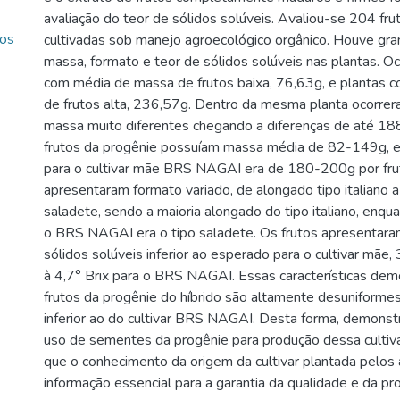
avaliação do teor de sólidos solúveis. Avaliou-se 204 fru
dos
cultivadas sob manejo agroecológico orgânico. Houve gra
massa, formato e teor de sólidos solúveis nas plantas. O
com média de massa de frutos baixa, 76,63g, e plantas
de frutos alta, 236,57g. Dentro da mesma planta ocorrer
massa muito diferentes chegando a diferenças de até 18
frutos da progênie possuíam massa média de 82-149g, 
para o cultivar mãe BRS NAGAI era de 180-200g por frut
apresentaram formato variado, de alongado tipo italiano a
saladete, sendo a maioria alongado do tipo italiano, enqu
o BRS NAGAI era o tipo saladete. Os frutos apresentara
sólidos solúveis inferior ao esperado para o cultivar mãe,
à 4,7° Brix para o BRS NAGAI. Essas características de
frutos da progênie do híbrido são altamente desuniforme
inferior ao do cultivar BRS NAGAI. Desta forma, demonstr
uso de sementes da progênie para produção dessa cultivar
que o conhecimento da origem da cultivar plantada pelos 
informação essencial para a garantia da qualidade e da pr