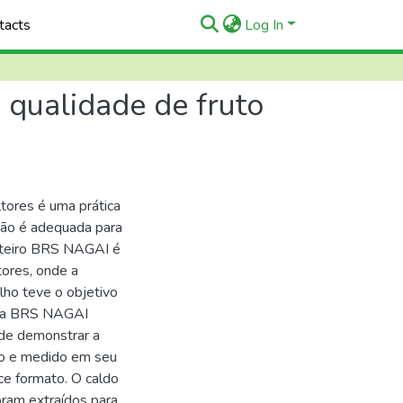
tacts
Log In
 qualidade de fruto
ltores é uma prática
não é adequada para
mateiro BRS NAGAI é
tores, onde a
lho teve o objetivo
brida BRS NAGAI
 de demonstrar a
ado e medido em seu
ce formato. O caldo
oram extraídos para