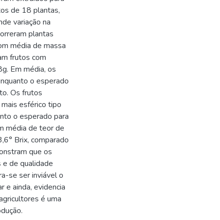
tos de 18 plantas,
nde variação na
correram plantas
 com média de massa
am frutos com
8g. Em média, os
enquanto o esperado
o. Os frutos
 mais esférico tipo
anto o esperado para
m média de teor de
 3,6° Brix, comparado
monstram que os
s e de qualidade
a-se ser inviável o
 e ainda, evidencia
agricultores é uma
odução.