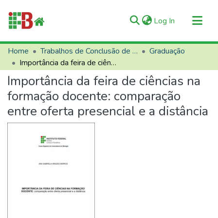
(current)
Log In
Communities & Collections
Home
Trabalhos de Conclusão de Curso (TCCs)
Graduação
Importância da feira de ciências na formação docente: comparação entre oferta presencial e a distância
All of RIIFB
Importância da feira de ciências na
Manuals and Terms
formação docente: comparação
Statistics
entre oferta presencial e a distância
About RIIFB
Help
Contacts