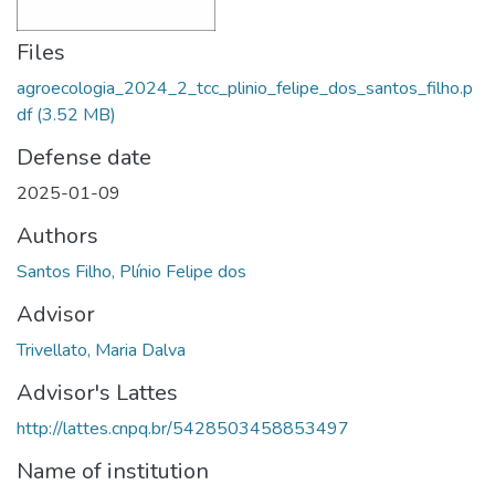
Files
agroecologia_2024_2_tcc_plinio_felipe_dos_santos_filho.p
df
(3.52 MB)
Defense date
2025-01-09
Authors
Santos Filho, Plínio Felipe dos
Advisor
Trivellato, Maria Dalva
Advisor's Lattes
http://lattes.cnpq.br/5428503458853497
Name of institution