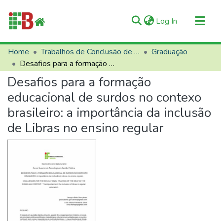
(current)
Log In
Communities & Collections
Home
Trabalhos de Conclusão de Curso (TCCs)
Graduação
Desafios para a formação educacional de surdos no contexo brasileiro: a importância da inclusão de Libras no ensino regular
All of RIIFB
Desafios para a formação
Manuals and Terms
educacional de surdos no contexo
Statistics
brasileiro: a importância da inclusão
About RIIFB
de Libras no ensino regular
Help
Contacts