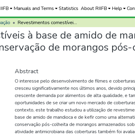
RIIFB
Manuals and Terms
Statistics
About RIIFB
Help
Con
uação
Revestimentos comestíveis à base de amido de mandioca e kefir de água: aplicação na conservação de morangos pós-colheita e atividade antibacteriana
íveis à base de amido de man
onservação de morangos pós-c
Abstract
O interesse pelo desenvolvimento de filmes e cobertura
cresceu significativamente nos últimos anos, devido princ
crescente demanda por alimentos de alta qualidade, e t
oportunidades de se criar um novo mercado de coberturas
contexto, este trabalho estudou a utilização de revestim
base de amido de mandioca e de kefir como uma alternat
conservação pós-colheita de morangos armazenados sob 
atividade antimicrobiana das coberturas também foi aval