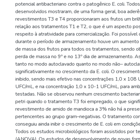
potencial antibacteriano contra o patogênico E. coli. Tod
desenvolvidos mostraram, de uma forma geral, boa aderên
revestimentos T3 e T4 proporcionaram aos frutos um bril
relação aos tratamentos T1 e T2, o que é um aspecto posi
respeito à atratividade para comercialização. Foi possível
durante o período de armazenamento houve um aumento 
de massa dos frutos para todos os tratamentos, sendo 
perda de massa no 9º e no 13º dia de armazenamento. As 
tanto no modo autoclavado quanto no modo não– autoclav
significativamente no crescimento da E. coli. O crescimen
inibido, sendo mais efetivo nas concentrações 1,0 x 108
UFC/mL, e na concentração 1,0 x 10-1 UFC/mL, para amb
testadas. Não se observou nenhum crescimento bacterian
petri quando o tratamento T3 foi empregado, o que signif
revestimento de amido de mandioca a 3% não há a prese
pertencentes ao grupo gram–negativas. O tratamento c
conseguiu ainda inibir o crescimento de E. coli em condiç
Todos os estudos microbiológicos foram assistidos por te
(ANOVA). Os estudos de desenvolvimento de novas for