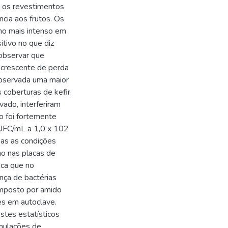
os os revestimentos
cia aos frutos. Os
ho mais intenso em
tivo no que diz
 observar que
crescente de perda
observada uma maior
coberturas de kefir,
ado, interferiram
to foi fortemente
 UFC/mL a 1,0 x 102
as as condições
o nas placas de
ica que no
nça de bactérias
omposto por amido
ões em autoclave.
stes estatísticos
mulações de