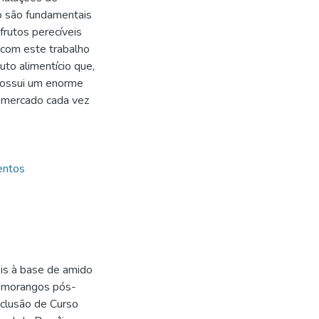
o são fundamentais
frutos perecíveis
com este trabalho
o alimentício que,
 possui um enorme
m mercado cada vez
entos
s à base de amido
e morangos pós-
nclusão de Curso