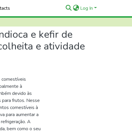
tacts
Log In
dioca e kefir de
olheita e atividade
s comestíveis
ipalmente à
ambém devido às
 para frutos. Nesse
entos comestíveis à
iva para aumentar a
refrigeração. A
iada, bem como o seu