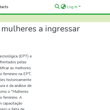
tacts
Log In
 mulheres a ingressar
Tecnológica (EPT) e
frentados pelas
tificar as melhores
o feminino na EPT,
ões historicamente
ura e da análise de
como o "Mulheres
o feminino. A
m capacitação
nero e falta de