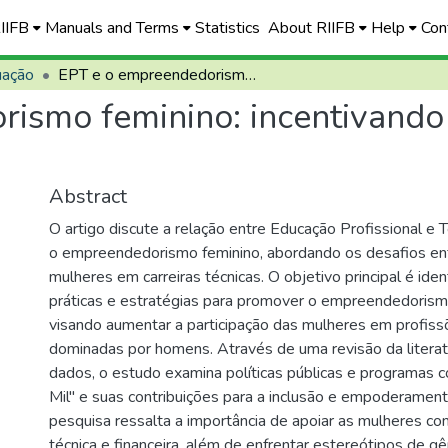
RIIFB
Manuals and Terms
Statistics
About RIIFB
Help
Con
uação
EPT e o empreendedorismo feminino: incentivando mulheres a ingressar em carreiras técnicas
ismo feminino: incentivando
Abstract
O artigo discute a relação entre Educação Profissional e 
o empreendedorismo feminino, abordando os desafios en
mulheres em carreiras técnicas. O objetivo principal é iden
práticas e estratégias para promover o empreendedorism
visando aumentar a participação das mulheres em profiss
dominadas por homens. Através de uma revisão da literat
dados, o estudo examina políticas públicas e programas 
Mil" e suas contribuições para a inclusão e empoderament
pesquisa ressalta a importância de apoiar as mulheres co
técnica e financeira, além de enfrentar estereótipos de gê