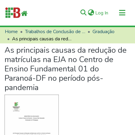
(current)
Log In
Communities & Collections
Home
Trabalhos de Conclusão de Curso (TCCs)
Graduação
As principais causas da redução de matrículas na EJA no Centro de Ensino Fundamental 01 do Paranoá-DF no período pós-pandemia
All of RIIFB
As principais causas da redução de
Manuals and Terms
matrículas na EJA no Centro de
Statistics
Ensino Fundamental 01 do
About RIIFB
Paranoá-DF no período pós-
Help
pandemia
Contacts