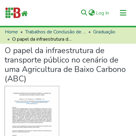
(current)
Log In
Communities & Collections
Home
Trabalhos de Conclusão de Curso (TCCs)
Graduação
O papel da infraestrutura de transporte público no cenário de uma Agricultura de Baixo Carbono (ABC)
All of RIIFB
O papel da infraestrutura de
Manuals and Terms
transporte público no cenário de
Statistics
uma Agricultura de Baixo Carbono
About RIIFB
(ABC)
Help
Contacts