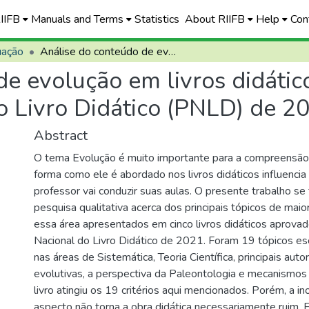
RIIFB
Manuals and Terms
Statistics
About RIIFB
Help
Con
uação
Análise do conteúdo de evolução em livros didáticos aprovados pelo Programa Nacional do Livro Didático (PNLD) de 2021
de evolução em livros didáti
 Livro Didático (PNLD) de 2
Abstract
O tema Evolução é muito importante para a compreensão 
forma como ele é abordado nos livros didáticos influenci
professor vai conduzir suas aulas. O presente trabalho se
pesquisa qualitativa acerca dos principais tópicos de maio
essa área apresentados em cinco livros didáticos aprova
Nacional do Livro Didático de 2021. Foram 19 tópicos esc
nas áreas de Sistemática, Teoria Científica, principais auto
evolutivas, a perspectiva da Paleontologia e mecanismo
livro atingiu os 19 critérios aqui mencionados. Porém, a i
aspecto não torna a obra didática necessariamente ruim. E