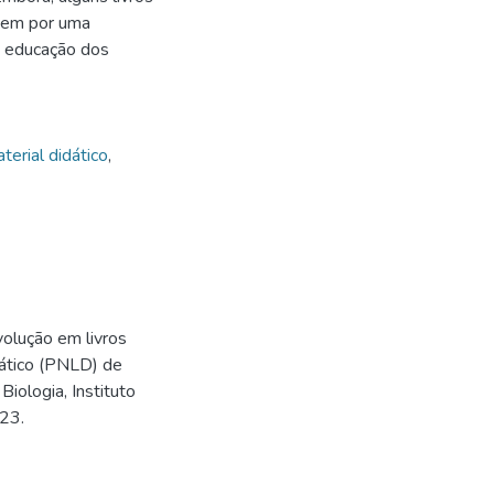
zem por uma
a educação dos
terial didático
,
olução em livros
dático (PNLD) de
iologia, Instituto
023.