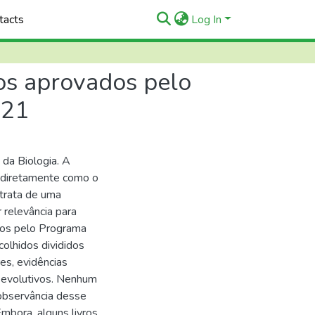
tacts
Log In
cos aprovados pelo
021
da Biologia. A
a diretamente como o
 trata de uma
r relevância para
dos pelo Programa
olhidos divididos
res, evidências
s evolutivos. Nenhum
nobservância desse
mbora, alguns livros