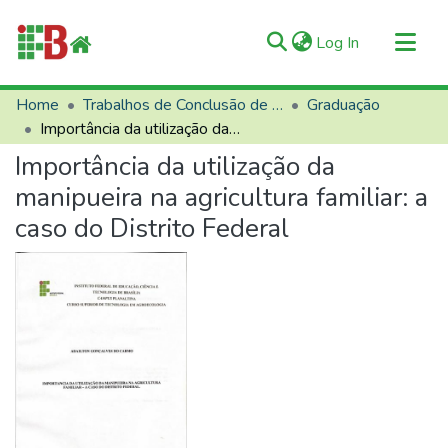
(current)
Log In
Communities & Collections
Home
Trabalhos de Conclusão de Curso (TCCs)
Graduação
Importância da utilização da manipueira na agricultura familiar: a caso do Distrito Federal
All of RIIFB
Importância da utilização da
Manuals and Terms
manipueira na agricultura familiar: a
Statistics
caso do Distrito Federal
About RIIFB
Help
Contacts