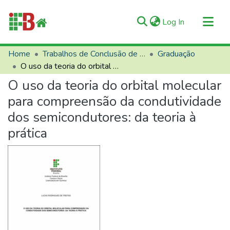
(current)
Log In
Communities & Collections
Home
Trabalhos de Conclusão de Curso (TCCs)
Graduação
O uso da teoria do orbital molecular para compreensão da condutividade dos semicondutores: da teoria à prática
All of RIIFB
O uso da teoria do orbital molecular
Manuals and Terms
para compreensão da condutividade
Statistics
dos semicondutores: da teoria à
About RIIFB
prática
Help
Contacts