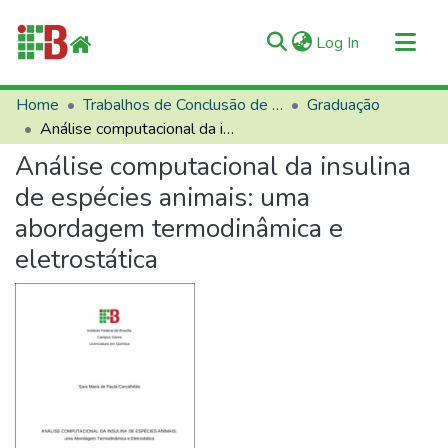
(current)
Log In
Communities & Collections
Home
Trabalhos de Conclusão de Curso (TCCs)
Graduação
Análise computacional da insulina de espécies animais: uma abordagem termodinâmica e eletrostática
All of RIIFB
Análise computacional da insulina
Manuals and Terms
de espécies animais: uma
Statistics
abordagem termodinâmica e
About RIIFB
eletrostática
Help
Contacts