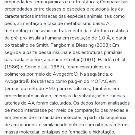
propriedades termoquímicas e eletrostáticas; Comparar tais
propriedades entre classes e espécies e relacioná-las às
características intrínsecas das espécies animais, tais como:
peso, alimentação e taxa de metabolismo basal. A
metodologia consistiu: no tratamento da estrutura cristalina
da pré-pro-insulina humana em resolução de 1,0 Å, a partir
do trabalho de Smith, Pangborn e Blessing (2003); Em
seguida, a partir dessa insulina e das estruturas primárias,
para cada espécie, a partir de Conlon(2001), Halldén et. al.
(1986) e Seino et al. (1987), foram construídos os
polímeros por meio do Avogadro®; Na sequência, o
Avogadro® foi utilizado como plug-in do MOPAC em
termos do método PM7 para os cálculos; Também, em
procedimento análogo, energias de solvatação de cadeias
laterias de AA foram calculados. Os dados foram analisados
de modo interclasse por meio de comparação das médias e
em termos de similaridade molecular, a partir da sequência
de aminoácidos, e similaridade química com oito parâmetros:
massa molecular, entalpias de formação e hidratação,