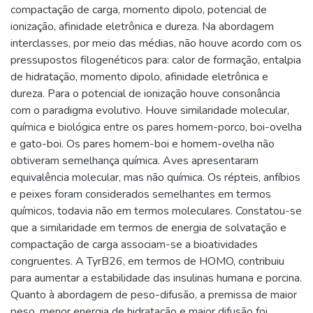
compactação de carga, momento dipolo, potencial de
ionização, afinidade eletrônica e dureza. Na abordagem
interclasses, por meio das médias, não houve acordo com os
pressupostos filogenéticos para: calor de formação, entalpia
de hidratação, momento dipolo, afinidade eletrônica e
dureza. Para o potencial de ionização houve consonância
com o paradigma evolutivo. Houve similaridade molecular,
química e biológica entre os pares homem-porco, boi-ovelha
e gato-boi. Os pares homem-boi e homem-ovelha não
obtiveram semelhança química. Aves apresentaram
equivalência molecular, mas não química. Os répteis, anfíbios
e peixes foram considerados semelhantes em termos
químicos, todavia não em termos moleculares. Constatou-se
que a similaridade em termos de energia de solvatação e
compactação de carga associam-se a bioatividades
congruentes. A TyrB26, em termos de HOMO, contribuiu
para aumentar a estabilidade das insulinas humana e porcina.
Quanto à abordagem de peso-difusão, a premissa de maior
peso, menor energia de hidratação e maior difusão foi