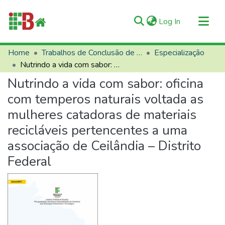
(current)
Log In
Communities & Collections
Home
Trabalhos de Conclusão de Curso (TCCs)
Especialização
Nutrindo a vida com sabor: oficina com temperos naturais voltada as mulheres catadoras de materiais recicláveis pertencentes a uma associação de Ceilândia – Distrito Federal
All of RIIFB
Nutrindo a vida com sabor: oficina
Manuals and Terms
com temperos naturais voltada as
Statistics
mulheres catadoras de materiais
About RIIFB
recicláveis pertencentes a uma
Help
associação de Ceilândia – Distrito
Contacts
Federal