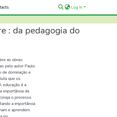
tacts
Log In
re : da pedagogia do
bre as obras:
as pelo autor Paulo
ão de dominação e
luta que os
 A educação é a
a importância da
oraja o processo
tando a importância
inam e aprendem.
da no