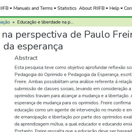
RIIFB
Manuals and Terms
Statistics
About RIIFB
Help
Con
uação
Educação e liberdade na perspectiva de Paulo Freire : da pedagogia do oprimido à pedagogia da esperança
na perspectiva de Paulo Frei
 da esperança
Abstract
Esta pesquisa teve como objetivo aprofundar reflexão so
Pedagogia do Oprimido e Pedagogia da Esperança, escrit
Freire. Ambas possibilitam uma análise referente á relaç
submissão de classes sociais, levando em consideração a 
oprimidos travam para alcançar a mudança e a libertação.
esperança de mudança para os oprimidos. Freire confirma 
educação como um agente de intervenção no mundo e enc
de emancipação e libertação por parte dos oprimidos exal
da aprendizagem mútua, a qual educador e educando ens
Portanto, Freire ressalta que a educação deve ser basea