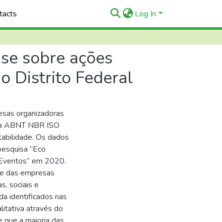
tacts
Log In
ise sobre ações
o Distrito Federal
esas organizadoras
orma ABNT NBR ISO
tabilidade. Os dados
 pesquisa “Eco
 Eventos” em 2020.
de das empresas
s, sociais e
da identificados nas
itativa através do
 que a maioria das