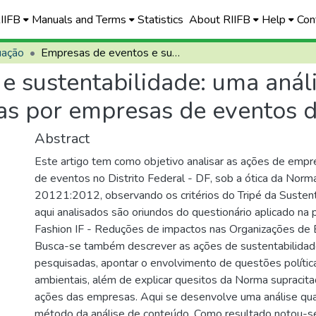
RIIFB
Manuals and Terms
Statistics
About RIIFB
Help
Con
uação
Empresas de eventos e sustentabilidade: uma análise sobre ações sustentáveis praticadas por empresas de eventos do Distrito Federal
e sustentabilidade: uma anál
as por empresas de eventos d
Abstract
Este artigo tem como objetivo analisar as ações de empr
de eventos no Distrito Federal - DF, sob a ótica da N
20121:2012, observando os critérios do Tripé da Susten
aqui analisados são oriundos do questionário aplicado na
Fashion IF - Reduções de impactos nas Organizações de
Busca-se também descrever as ações de sustentabilida
pesquisadas, apontar o envolvimento de questões política
ambientais, além de explicar quesitos da Norma supracita
ações das empresas. Aqui se desenvolve uma análise qual
método da análise de conteúdo. Como resultado notou-se