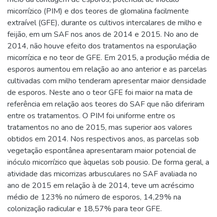
micorrízico (PIM) e dos teores de glomalina facilmente
extraível (GFE), durante os cultivos intercalares de milho e
feijão, em um SAF nos anos de 2014 e 2015. No ano de
2014, não houve efeito dos tratamentos na esporulação
micorrízica e no teor de GFE. Em 2015, a produção média de
esporos aumentou em relação ao ano anterior e as parcelas
cultivadas com milho tenderam apresentar maior densidade
de esporos. Neste ano o teor GFE foi maior na mata de
referência em relação aos teores do SAF que não diferiram
entre os tratamentos. O PIM foi uniforme entre os
tratamentos no ano de 2015, mas superior aos valores
obtidos em 2014. Nos respectivos anos, as parcelas sob
vegetação espontânea apresentaram maior potencial de
inóculo micorrízico que àquelas sob pousio. De forma geral, a
atividade das micorrizas arbusculares no SAF avaliada no
ano de 2015 em relação à de 2014, teve um acréscimo
médio de 123% no número de esporos, 14,29% na
colonização radicular e 18,57% para teor GFE.