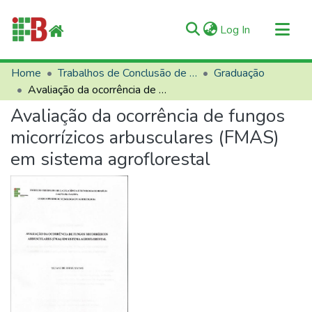
(current)
Log In
Communities & Collections
Home
Trabalhos de Conclusão de Curso (TCCs)
Graduação
Avaliação da ocorrência de fungos micorrízicos arbusculares (FMAS) em sistema agroflorestal
All of RIIFB
Avaliação da ocorrência de fungos
Manuals and Terms
micorrízicos arbusculares (FMAS)
Statistics
em sistema agroflorestal
About RIIFB
Help
Contacts