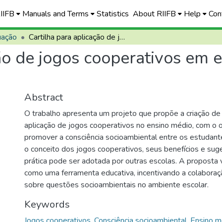
RIIFB
Manuals and Terms
Statistics
About RIIFB
Help
Con
uação
Cartilha para aplicação de jogos cooperativos em escolas do ensino médio
ão de jogos cooperativos em 
Abstract
O trabalho apresenta um projeto que propõe a criação de 
aplicação de jogos cooperativos no ensino médio, com o 
promover a consciência socioambiental entre os estudante
o conceito dos jogos cooperativos, seus benefícios e su
prática pode ser adotada por outras escolas. A proposta vi
como uma ferramenta educativa, incentivando a colaboraç
sobre questões socioambientais no ambiente escolar.
Keywords
Jogos cooperativos
,
Consciência socioambiental
,
Ensino m