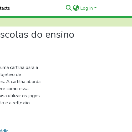
tacts
Log In
escolas do ensino
uma cartilha para a
objetivo de
s. A cartilha aborda
gere como essa
sa utilizar os jogos
ão e a reflexão
édio