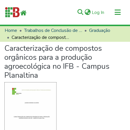
(current)
Log In
Communities & Collections
Home
Trabalhos de Conclusão de Curso (TCCs)
Graduação
Caracterização de compostos orgânicos para a produção agroecológica no IFB - Campus Planaltina
All of RIIFB
Caracterização de compostos
Manuals and Terms
orgânicos para a produção
Statistics
agroecológica no IFB - Campus
About RIIFB
Planaltina
Help
Contacts