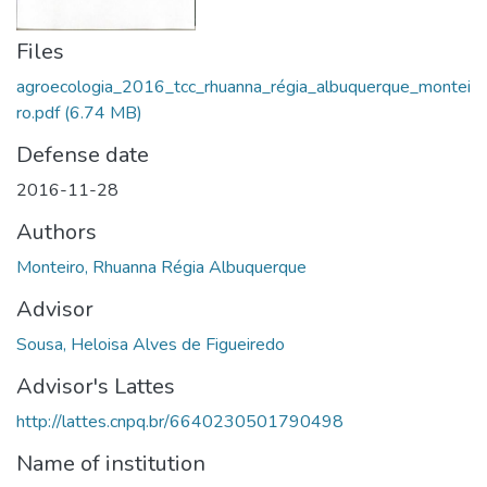
Files
agroecologia_2016_tcc_rhuanna_régia_albuquerque_montei
ro.pdf
(6.74 MB)
Defense date
2016-11-28
Authors
Monteiro, Rhuanna Régia Albuquerque
Advisor
Sousa, Heloisa Alves de Figueiredo
Advisor's Lattes
http://lattes.cnpq.br/6640230501790498
Name of institution