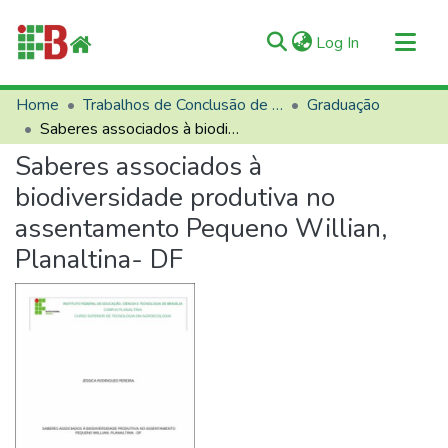
(current)
Log In
Communities & Collections
Home
Trabalhos de Conclusão de Curso (TCCs)
Graduação
Saberes associados à biodiversidade produtiva no assentamento Pequeno Willian, Planaltina- DF
All of RIIFB
Saberes associados à
Manuals and Terms
biodiversidade produtiva no
Statistics
assentamento Pequeno Willian,
About RIIFB
Planaltina- DF
Help
Contacts