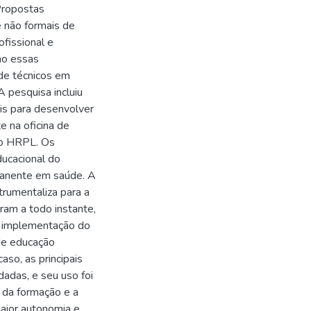
Propostas
 não formais de
fissional e
mo essas
de técnicos em
 pesquisa incluiu
ais para desenvolver
e na oficina de
no HRPL. Os
ducacional do
rmanente em saúde. A
rumentaliza para a
ram a todo instante,
 A implementação do
de educação
aso, as principais
dadas, e seu uso foi
a da formação e a
maior autonomia e