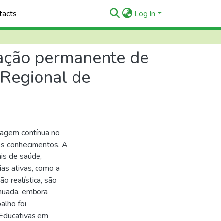
tacts
Log In
mação permanente de
 Regional de
agem contínua no
vos conhecimentos. A
ais de saúde,
ias ativas, como a
 realística, são
inuada, embora
alho foi
 Educativas em