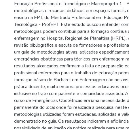
Educação Profissional e Tecnológica e Macroprojeto 1 - 
metodológicas e recursos didáticos em espaços formais e
ensino na EPT, do Mestrado Profissional em Educação Pro
Tecnológica - ProfEPT. Este estudo buscou entender co
metodologias podem contribuir para a formação contínua 
enfermagem no Hospital Regional de Planaltina (HRPL). A
revisão bibliográfica e escuta de formadores e profission
um guia de metodologias ativas, aplicadas especificament
emergências obstétricas para técnicos em enfermagem 
resultados alcançados confirmam a falta de preparação e
profissional enfermeiro para o trabalho de educação pe
formação básica de Bacharel em Enfermagem não nos inst
prática docente, muito embora processos educativos ocor
inclusive no trato com paciente e comunidade assistida.
curso de Emergências Obstétricas era uma necessidade 
permanente do local onde foi realizada a pesquisa, neste c
metodologias utilizadas foram estudadas, aplicadas e vali
demonstrado no guia. Os resultados indicaram a eficiênci
possibilidade de aplicação da prática realizada para uma 