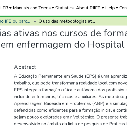
RIIFB
Manuals and Terms
Statistics
About RIIFB
Help
Con
Defendidas no IFB ou parceiros
O uso das metodologias ativas nos cursos de formação permanente de profissionais técnicos em enfermagem do Hospital Regional de Planaltina - DF
as ativas nos cursos de for
os em enfermagem do Hospital
Abstract
A Educação Permanente em Saúde (EPS) é uma aprendiz
trabalho, que pode transformar a realidade local com no
EPS integra a formação crítica e autônoma dos profission
incluindo enfermeiros, técnicos e auxiliares. As metodolog
Aprendizagem Baseada em Problemas (ABP) e a simulação
defendidas como eficientes para a formação inicial e cont
sejam pouco exploradas em nível técnico. O presente trab
desenvolvido no âmbito da linha de pesquisa de Práticas