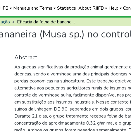
RIIFB
Manuals and Terms
Statistics
About RIIFB
Help
Con
uação
Eficácia da folha de bananeira (Musa sp.) no controle de verminose em suínos (DB 90)
bananeira (Musa sp.) no contr
Abstract
As quedas significativas da produção animal geralmente 
doenças, sendo a verminose uma das principais doenças 
perdas econômicas na suinocultura. Este trabalho objetivo
alternativa aos pequenos agricultores rurais de insumos na
controle de verminose suína, facilmente disponível nas pro
em substituição aos insumos industriais. Nesse contexto 
suínos da linhagem DB 90, separados em dois grupos, con
Durante 21 dias, o grupo tratamento recebeu folha de ban
concentração de aproximadamente 0,32 g/animal e o grup
ração. Ambos os grupos foram pesados semanalmente. Pa