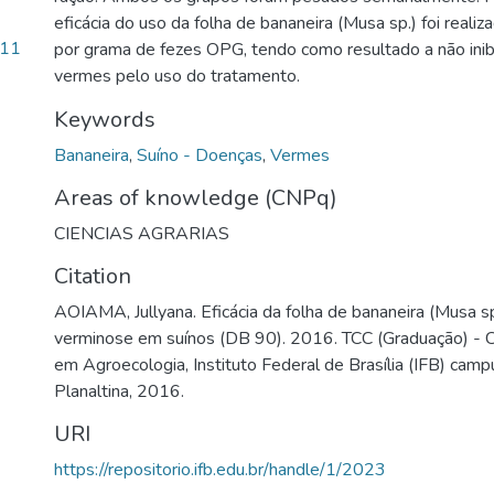
eficácia do uso da folha de bananeira (Musa sp.) foi real
.11
por grama de fezes OPG, tendo como resultado a não ini
vermes pelo uso do tratamento.
Keywords
Bananeira
,
Suíno - Doenças
,
Vermes
Areas of knowledge (CNPq)
CIENCIAS AGRARIAS
Citation
AOIAMA, Jullyana. Eficácia da folha de bananeira (Musa sp
verminose em suínos (DB 90). 2016. TCC (Graduação) - C
em Agroecologia, Instituto Federal de Brasília (IFB) campu
Planaltina, 2016.
URI
https://repositorio.ifb.edu.br/handle/1/2023