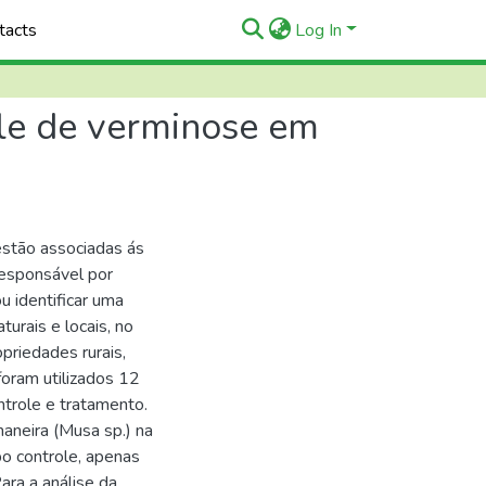
tacts
Log In
ole de verminose em
estão associadas ás
responsável por
u identificar uma
turais e locais, no
priedades rurais,
foram utilizados 12
trole e tratamento.
aneira (Musa sp.) na
o controle, apenas
ra a análise da