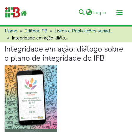
(current)
Log In
Communities & Collections
Home
Editora IFB
Livros e Publicações seriadas
Integridade em ação: diálogo sobre o plano de integridade do IFB
All of RIIFB
Integridade em ação: diálogo sobre
Manuals and Terms
o plano de integridade do IFB
Statistics
About RIIFB
Help
Contacts