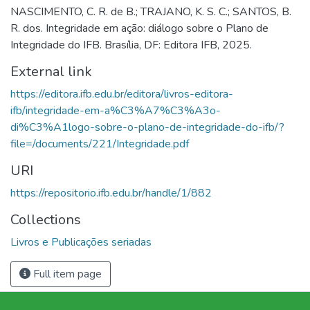
NASCIMENTO, C. R. de B.; TRAJANO, K. S. C.; SANTOS, B.
R. dos. Integridade em ação: diálogo sobre o Plano de
Integridade do IFB. Brasília, DF: Editora IFB, 2025.
External link
https://editora.ifb.edu.br/editora/livros-editora-
ifb/integridade-em-a%C3%A7%C3%A3o-
di%C3%A1logo-sobre-o-plano-de-integridade-do-ifb/?
file=/documents/221/Integridade.pdf
URI
https://repositorio.ifb.edu.br/handle/1/882
Collections
Livros e Publicações seriadas
Full item page