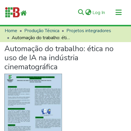
(current)
Log In
Communities & Collections
Home
Produção Técnica
Projetos integradores
Automação do trabalho: ética no uso de IA na indústria cinematográfica
All of RIIFB
Automação do trabalho: ética no
Manuals and Terms
uso de IA na indústria
Statistics
cinematográfica
About RIIFB
Help
Contacts