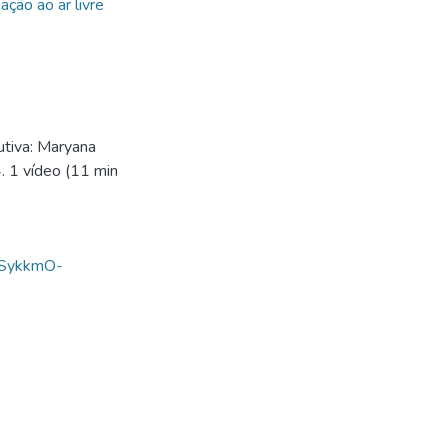
ação ao ar livre
utiva: Maryana
4. 1 vídeo (11 min
ASykkmO-