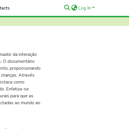
tacts
Log In
rmador da interação
as. O documentário
mento, proporcionando
 crianças. Através
destaca como
do. Enfatiza-se
urais para que as
nectadas ao mundo ao