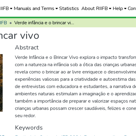
RIIFB
Manuals and Terms
Statistics
About RIIFB
Help
Con
 IFB
Verde infância e o brincar vivo
ncar vivo
Abstract
Verde Infância e o Brincar Vivo explora o impacto transfo
com a natureza na infância sob a ótica das crianças urban
revela como o brincar ao ar livre enriquece o desenvolvi
experiências valiosas para a criatividade e autoestima das
de entrevistas com educadora e estudantes, a narrativa 
ambientes naturais estimulam a imaginação e o aprendiza
também a importância de preparar e valorizar espaços nat
crianças urbanas possam crescer saudáveis, felizes e co
seu redor.
Keywords