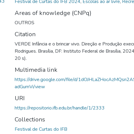
43
Festival de Curtas do IFB 2024
,
Escolas ao ar livre
,
Recre
Areas of knowledge (CNPq)
OUTROS
Citation
VERDE Infância e o brincar vivo. Direção e Produção exec
Rodrigues. Brasília, DF: Instituto Federal de Brasília, 202
20 s).
Multimedia link
https://drive.google.com/file/d/1dOJHLaZHocAzMQsn2
adGumVi/view
URI
https://repositorio.ifb.edu.br/handle/1/2333
Collections
Festival de Curtas do IFB